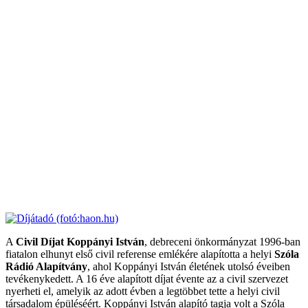
A
Civil Díjat Koppányi István
, debreceni önkormányzat 1996-ban
fiatalon elhunyt első civil referense emlékére alapította a helyi
Szóla
Rádió Alapítvány
, ahol Koppányi István életének utolsó éveiben
tevékenykedett. A 16 éve alapított díjat évente az a civil szervezet
nyerheti el, amelyik az adott évben a legtöbbet tette a helyi civil
társadalom épüléséért. Koppányi István alapító tagja volt a Szóla