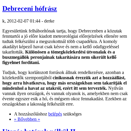
Debreceni hófrász
k, 2012-02-07 01:44 - derke
Egyesületünk felháborítónak tartja, hogy Debrecenben a közutak
fenntartói a jó előre kiadott meteorológiai előrejelzések ellenére sem
tudtak felkészülni a megszokottnál több csapadékra. A komoly
akadályt képező havat csak késve és nem a kellő odafigyeléssel
takarították.
Különösen a tömegközlekedési útvonalak és a
buszmegállók peronjainak takarítására nem sikerült kellő
figyelmet fordítani.
Tudjuk, hogy korlátozott források állnak rendelkezésre, azonban a
közlekedők szempontjából
cinikusnak érezzük azt a hozzáállást,
hogy arra hivatkozva, hogy más országokban sem takarítják el
mindenhol a havat az utakról, ezért itt sem tervezték.
Nyilván
vannak ilyen országok, és vannak olyanok is, amelyekben nem csak
évente egyszer esik a hó, és mégsem okoz fennakadást. Ezekben az
országokban a lakosság felkészült erre.
A hozzászóláshoz
belépés
szükséges
» Bővebben »