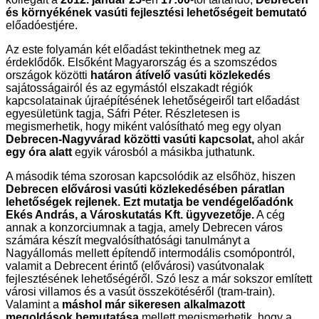
és környékének vasúti fejlesztési lehetőségeit bemutató
előadóestjére.
Az este folyamán két előadást tekinthetnek meg az 
érdeklődők. Elsőként Magyarország és a szomszédos 
országok közötti 
határon átívelő vasúti közlekedés
sajátosságairól és az egymástól elszakadt régiók 
kapcsolatainak újraépítésének lehetőségeiről tart előadást 
egyesületünk tagja, Sáfri Péter. Részletesen is 
megismerhetik, hogy miként valósítható meg egy olyan 
Debrecen-Nagyvárad közötti vasúti kapcsolat,
 ahol akár 
egy óra alatt
 egyik városból a másikba juthatunk.
A második téma szorosan kapcsolódik az elsőhöz, hiszen 
Debrecen elővárosi vasúti közlekedésében páratlan 
lehetőségek rejlenek. Ezt mutatja be vendégelőadónk 
Ekés András, a Városkutatás Kft. ügyvezetője.
 A cég 
annak a konzorciumnak a tagja, amely Debrecen város 
számára készít megvalósíthatósági tanulmányt a 
Nagyállomás mellett építendő intermodális csomópontról, 
valamit a Debrecent érintő (elővárosi) vasútvonalak 
fejlesztésének lehetőségéről. Szó lesz a már sokszor említett 
városi villamos és a vasút összekötéséről (tram-train). 
Valamint a 
máshol már sikeresen alkalmazott 
megoldások bemutatása
 mellett megismerhetik, hogy a 