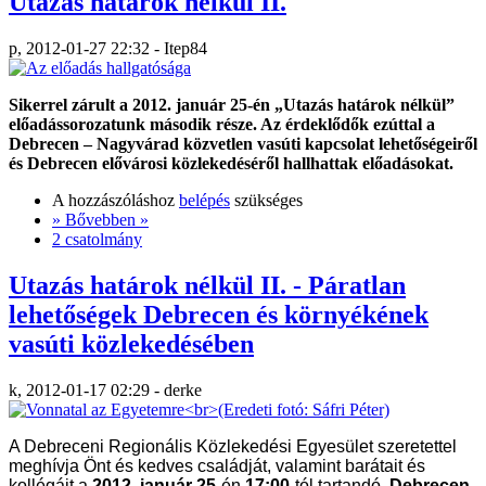
Utazás határok nélkül II.
p, 2012-01-27 22:32 - Itep84
Sikerrel zárult a 2012. január 25-én „Utazás határok nélkül”
előadássorozatunk második része. Az érdeklődők ezúttal a
Debrecen – Nagyvárad közvetlen vasúti kapcsolat lehetőségeiről
és Debrecen elővárosi közlekedéséről hallhattak előadásokat.
A hozzászóláshoz
belépés
szükséges
» Bővebben »
2 csatolmány
Utazás határok nélkül II. - Páratlan
lehetőségek Debrecen és környékének
vasúti közlekedésében
k, 2012-01-17 02:29 - derke
A Debreceni Regionális Közlekedési Egyesület szeretettel 
meghívja Önt és kedves családját, valamint barátait és 
kollégáit a 
2012. január 25
-én 
17:00
-tól tartandó, 
Debrecen 