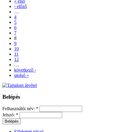
« első
‹ előző
…
4
5
6
7
8
9
10
11
12
…
következő ›
utolsó »
Belépés
Felhasználói név:
*
Jelszó:
*
Elfelejtett jelszó