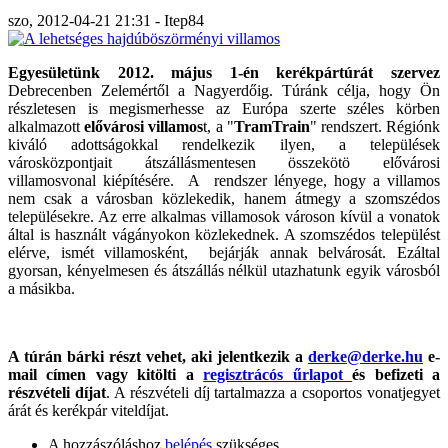
szo, 2012-04-21 21:31 - Itep84
Egyesületünk 2012. május 1-én kerékpártúrát szervez
Debrecenben Zelemértől a Nagyerdőig. Túránk célja, hogy Ön
részletesen is megismerhesse az Európa szerte széles körben
alkalmazott
elővárosi villamos
t, a "
TramTrain
" rendszert. Régiónk
kiváló adottságokkal rendelkezik ilyen, a települések
városközpontjait átszállásmentesen összekötö elővárosi
villamosvonal kiépítésére. A rendszer lényege, hogy a villamos
nem csak a városban közlekedik, hanem átmegy a szomszédos
településekre. Az erre alkalmas villamosok városon kívül a vonatok
által is használt vágányokon közlekednek. A szomszédos települést
elérve, ismét villamosként, bejárják annak belvárosát. Ezáltal
gyorsan, kényelmesen és átszállás nélkül utazhatunk egyik városból
a másikba.
A túrán bárki részt vehet, aki jelentkezik a
derke@derke.hu
e-
mail címen
vagy kitölti a
regisztrácós űrlapot
és befizeti a
részvételi díjat
. A részvételi díj tartalmazza a csoportos vonatjegyet
árát és kerékpár viteldíjat.
A hozzászóláshoz
belépés
szükséges