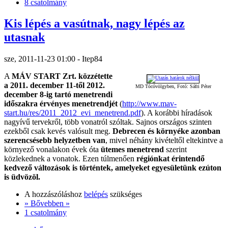
8 csatolmány
Kis lépés a vasútnak, nagy lépés az
utasnak
sze, 2011-11-23 01:00 - Itep84
A
MÁV START Zrt. közzétette
a 2011. december 11-től 2012.
MD Tócóvölgyben, Fotó: Sáfri Péter
december 8-ig tartó menetrendi
időszakra érvényes menetrendjét
(
http://www.mav-
start.hu/res/2011_2012_evi_menetrend.pdf
). A korábbi híradások
nagyívű tervekről, több vonatról szóltak. Sajnos országos szinten
ezekből csak kevés valósult meg.
Debrecen és környéke azonban
szerencsésebb helyzetben van
, mivel néhány kivételtől eltekintve a
környező vonalakon évek óta
ütemes menetrend
szerint
közlekednek a vonatok. Ezen túlmenően
régiónkat érintendő
kedvező változások is történtek, amelyeket egyesületünk ezúton
is üdvözöl.
A hozzászóláshoz
belépés
szükséges
» Bővebben »
1 csatolmány