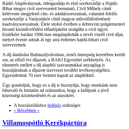
Rádió Alapítványnak, ötletgazdája és első szerkesztője a Hajdú-
Bihar megye civil szervezeteit bemutató, Civil Műhely című
kétévente megjelenő cím- és adattársorozatnak, valamint felelős
szerkesztője a Varázstükör című magyar művelődéstörténeti
kiadványsorozatnak. Élete utolsó éveiben a debreceni polgármesteri
hivatal közművelődési előadójaként szolgálta a civil ügyet.
Emlékére barátai 1996-ban megalapították a nevét viselő civil díjat,
melyet évente adnak át egy arra érdemes hajdú-bihari civil
szervezetnek.
A díj átadására Balmazújvárosban, zenés ünnepség keretében került
sor, az előző évi díjazott, a BAKI Egyesület székhelyén. Az
elismerés mellett a díj alapítói szavazatukkal anyagilag is
hozzájárulnak a díjazott szervezet további tevékenységéhez.
Egyesületünk 70 ezer forintot kapott az alapítóktól.
Úgy gondoljuk, hogy ez a díj is bizonyítja, hogy munkánk nem
hibavaló és biztatást ad számunkra, hogy a kiálljunk a jövő
közösségi közlekedésért és az utasokért.
A hozzászóláshoz
belépés
szükséges
» Bővebben »
Villamospótló Kerékpártúra