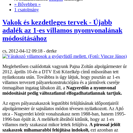
» Bővebben »
1 csatolmány
Vakok és kezdetleges tervek - Újabb
adalék az 1-es villamos nyomvonalának
módosításához
cs, 2012-04-12 09:18 - derke
Meglehetősen csalódottak vagyunk Pajna Zoltán alpolgármester úr
2012. április 10-én a DTV Esti Közelkép című műsorában tett
nyilatkozata után. Továbbra is úgy látjuk, hogy pusztán az 1-es
villamos tervezett pályarekonstrukciójára és a járművek cseréje
önmagában ingatag lábakon áll, a
Nagyerdőn a nyomvonal
módosítását pedig változatlanul elfogadhatatlannak tartjuk.
Az egyes pályaszakaszok legutóbbi felújításának időpontjairól
alpolgármester úr sajnálatos módon tévesen nyilatkozott. Az Ajtó
utca - Nagyerdei körút vonalszakasz nem 1988-ban, hanem 1995-
1996-ban épült át. A mellékelt ábrából kitűnik, hogy az 1-es
villamos mely szakaszai mikor lettek felújítva.
A pirossal jelölt
szakaszok mihamarabbi felújítása indokolt,
ezt azonban az