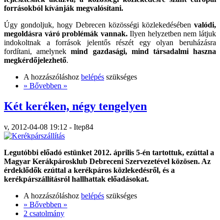
forrásokból kívánják megvalósítani.
Úgy gondoljuk, hogy Debrecen közösségi közlekedésében
valódi,
megoldásra váró problémák vannak.
Ilyen helyzetben nem látjuk
indokoltnak a források jelentős részét egy olyan beruházásra
fordítani, amelynek
mind gazdasági, mind társadalmi haszna
megkérdőjelezhető
.
A hozzászóláshoz
belépés
szükséges
» Bővebben »
Két keréken, négy tengelyen
v, 2012-04-08 19:12 - Itep84
Legutóbbi előadó estünket 2012. április 5-én tartottuk, ezúttal a
Magyar Kerákpárosklub Debreceni Szervezetével közösen. Az
érdeklődők ezúttal a kerékpáros közlekedésről, és a
kerékpárszállításról hallhattak előadásokat.
A hozzászóláshoz
belépés
szükséges
» Bővebben »
2 csatolmány