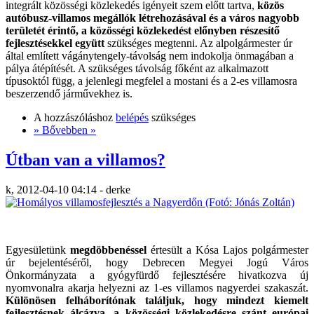
integrált közösségi közlekedés igényeit szem előtt tartva,
közös
autóbusz-villamos megállók létrehozásával és a város nagyobb
területét érintő, a közösségi közlekedést előnyben részesítő
fejlesztésekkel együtt
szükséges megtenni. Az alpolgármester úr
által említett vágánytengely-távolság nem indokolja önmagában a
pálya átépítését. A szükséges távolság főként az alkalmazott
típusoktól függ, a jelenlegi megfelel a mostani és a 2-es villamosra
beszerzendő járművekhez is.
A hozzászóláshoz
belépés
szükséges
» Bővebben »
Útban van a villamos?
k, 2012-04-10 04:14 - derke
Egyesületünk
megdöbbenéssel
értesült a Kósa Lajos polgármester
úr bejelentéséről, hogy Debrecen Megyei Jogú Város
Önkormányzata a gyógyfürdő fejlesztésére hivatkozva új
nyomvonalra akarja helyezni az 1-es villamos nagyerdei szakaszát.
Különösen felháborítónak találjuk, hogy mindezt kiemelt
fejlesztésnek álcázva, a közösségi közlekedésre szánt európai