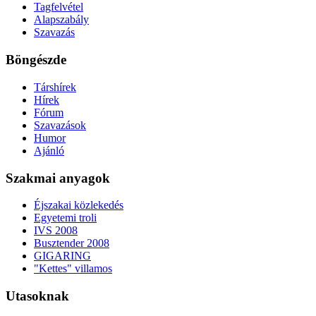
Tagfelvétel
Alapszabály
Szavazás
Böngészde
Társhírek
Hírek
Fórum
Szavazások
Humor
Ajánló
Szakmai anyagok
Éjszakai közlekedés
Egyetemi troli
IVS 2008
Busztender 2008
GIGARING
"Kettes" villamos
Utasoknak