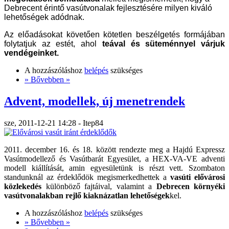
Debrecent érintő vasútvonalak fejlesztésére milyen kiváló 
lehetőségek adódnak.
Az előadásokat követően kötetlen beszélgetés formájában 
folytatjuk az estét, ahol 
teával és süteménnyel várjuk 
vendégeinket.
A hozzászóláshoz
belépés
szükséges
» Bővebben »
Advent, modellek, új menetrendek
sze, 2011-12-21 14:28 - Itep84
2011. december 16. és 18. között rendezte meg a Hajdú Expressz
Vasútmodellező és Vasútbarát Egyesület, a HEX-VA-VE adventi
modell kiállítását, amin egyesületünk is részt vett. Szombaton
standunknál az érdeklődök megismerkedhettek a
vasúti elővárosi
közlekedés
különböző fajtáival, valamint a
Debrecen környéki
vasútvonalakban rejlő kiaknázatlan lehetőségek
kel.
A hozzászóláshoz
belépés
szükséges
» Bővebben »